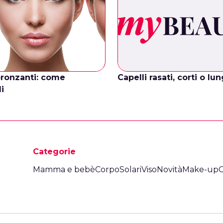
ronzanti: come
Capelli rasati, corti o lu
i
Categorie
Mamma e bebè
Corpo
Solari
Viso
Novità
Make-up
C