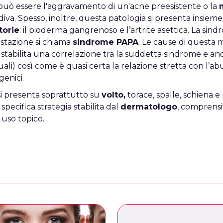
può essere l'aggravamento di un'acne preesistente o la
diva. Spesso, inoltre, questa patologia si presenta insiem
torie
: il pioderma gangrenoso e l’artrite asettica. La sin
estazione si chiama
sindrome PAPA
. Le cause di questa 
 stabilita una correlazione tra la suddetta sindrome e a
ali) così come è quasi certa la relazione stretta con l’abu
enici.
si presenta soprattutto su
volto,
torace, spalle, schiena e
pecifica strategia stabilita dal
dermatologo
, comprensi
 uso topico.