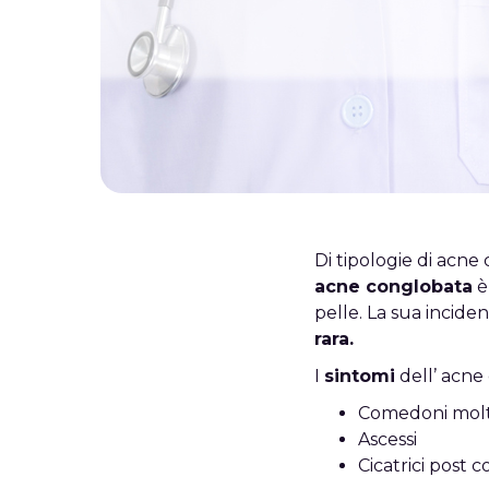
Di tipologie di acne 
acne conglobata
è
pelle. La sua incide
rara.
I
sintomi
dell’ acne
Comedoni molt
Ascessi
Cicatrici post