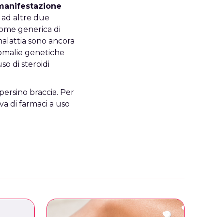
manifestazione
e ad altre due
drome generica di
malattia sono ancora
nomalie genetiche
so di steroidi
 persino braccia. Per
va di farmaci a uso