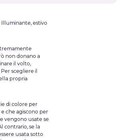
. Illuminante, estivo
 estremamente
erò non donano a
nare il volto,
Per scegliere il
ella propria
ie di colore per
i e che agiscono per
e vengono usate se
 contrario, se la
essere usata sotto