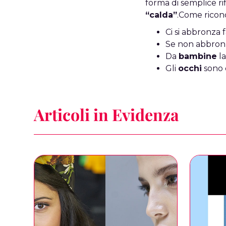
forma di semplice ri
“calda”
.Come ricon
Ci si abbronza 
Se non abbronz
Da
bambine
la
Gli
occhi
sono 
Articoli in Evidenza