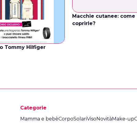
Macchie cutanee: come
coprirle?
o Tommy Hilfiger
Categorie
Mamma e bebè
Corpo
Solari
Viso
Novità
Make-up
C