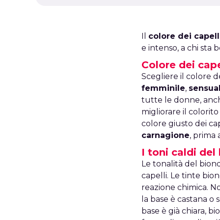
Il
colore dei capel
e intenso, a chi sta 
Colore dei cape
Scegliere il colore 
femminile
,
sensua
tutte le donne, anche
migliorare il colorit
colore giusto dei ca
carnagione
, prima
I toni caldi de
Le tonalità del bion
capelli. Le tinte bi
reazione chimica. 
la base è castana o 
base è già chiara, b