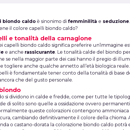
li biondo caldo
è sinonimo di
femminilità
e
seduzione
bene il colore capelli biondo caldo?
lli e tonalità della carnagione
dei capelli biondo caldo significa preferire un’immagine
le
e anche
rassicurante
. Le tonalità calde del biondo p
 se nella maggior parte dei casi hanno il pregio di illumi
o e togliere anche qualche annetto all’età biologica reale. 
pelli è fondamentale tener conto della tonalità di base d
 ancora che del gusto personale.
l biondo
do si dividono in calde e fredde, come per tutte le tipolog
onde di solito sono quelle a ossidazione ovvero permanent
Normalmente queste colorazioni contengono ammoniaca 
scura, cambiando definitivamente il colore della chioma. Al
ionda o castano-dorata la colorazione biondo caldo potrà 