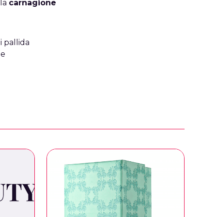
 la
carnagione
 pallida
me