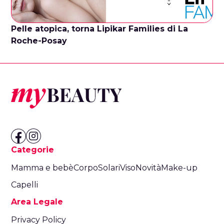
Pelle atopica, torna Lipikar Families di La
Roche-Posay
Categorie
Mamma e bebè
Corpo
Solari
Viso
Novità
Make-up
Capelli
Area Legale
Privacy Policy