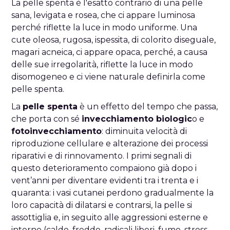
La pelle spenta è l'esatto contrario di una pelle
sana, levigata e rosea, che ci appare luminosa
perché riflette la luce in modo uniforme. Una
cute oleosa, rugosa, ispessita, di colorito diseguale,
magari acneica, ci appare opaca, perché, a causa
delle sue irregolarità, riflette la luce in modo
disomogeneo e ci viene naturale definirla come
pelle spenta.
La
pelle spenta
è un effetto del tempo che passa,
che porta con sé
invecchiamento biologic
o e
fotoinvecchiamento
: diminuita velocità di
riproduzione cellulare e alterazione dei processi
riparativi e di rinnovamento. I primi segnali di
questo deterioramento compaiono già dopo i
vent’anni per diventare evidenti tra i trenta e i
quaranta: i vasi cutanei perdono gradualmente la
loro capacità di dilatarsi e contrarsi, la pelle si
assottiglia e, in seguito alle aggressioni esterne e
interne (caldo, freddo, radicali liberi, fumo, stress