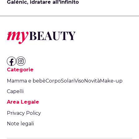
Galénic, idratare all'infinito
Categorie
Mamma e bebè
Corpo
Solari
Viso
Novità
Make-up
Capelli
Area Legale
Privacy Policy
Note legali