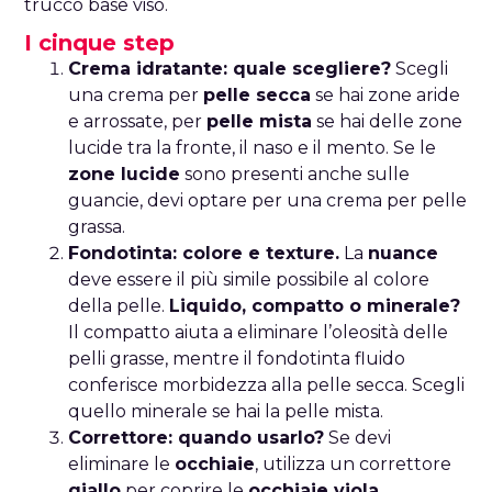
trucco base viso.
I cinque step
Crema idratante: quale scegliere?
Scegli
una crema per
pelle secca
se hai zone aride
e arrossate, per
pelle mista
se hai delle zone
lucide tra la fronte, il naso e il mento. Se le
zone lucide
sono presenti anche sulle
guancie, devi optare per una crema per pelle
grassa.
Fondotinta: colore e texture.
La
nuance
deve essere il più simile possibile al colore
della pelle.
Liquido, compatto o minerale?
Il compatto aiuta a eliminare l’oleosità delle
pelli grasse, mentre il fondotinta fluido
conferisce morbidezza alla pelle secca. Scegli
quello minerale se hai la pelle mista.
Correttore: quando usarlo?
Se devi
eliminare le
occhiaie
, utilizza un correttore
giallo
per coprire le
occhiaie viola
,