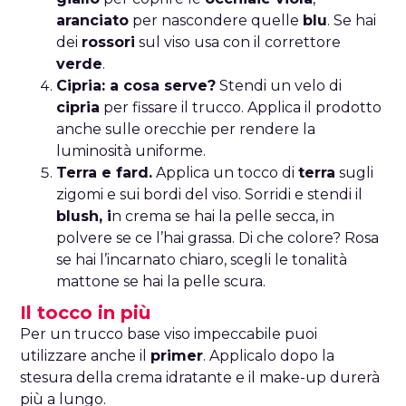
aranciato
per nascondere quelle
blu
. Se hai
dei
rossori
sul viso usa con il correttore
verde
.
Cipria: a cosa serve?
Stendi un velo di
cipria
per fissare il trucco. Applica il prodotto
anche sulle orecchie per rendere la
luminosità uniforme.
Terra e fard.
Applica un tocco di
terra
sugli
zigomi e sui bordi del viso. Sorridi e stendi il
blush, i
n crema se hai la pelle secca, in
polvere se ce l’hai grassa. Di che colore? Rosa
se hai l’incarnato chiaro, scegli le tonalità
mattone se hai la pelle scura.
Il tocco in più
Per un trucco base viso impeccabile puoi
utilizzare anche il
primer
. Applicalo dopo la
stesura della crema idratante e il make-up durerà
più a lungo.