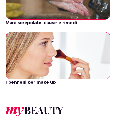
Mani screpolate: cause e rimedi
I pennelli per make up