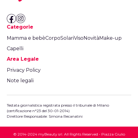
Categorie
Mamma e bebè
Corpo
Solari
Viso
Novità
Make-up
Capelli
Area Legale
Privacy Policy
Note legali
Testata giornalistica registrata presso il tribunale di Milano
(certificazione n°23 del 30-01-2014)
Direttore Responsabile: Simona Recanatini
© 2014-2024 myBeauty srl. All Rights Reserved - Piazza Giulio