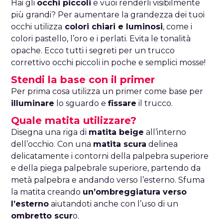
Hai gli
occhi piccoli
e vuoi renderli visibilmente
più grandi? Per aumentare la grandezza dei tuoi
occhi utilizza
colori chiari e luminosi
, come i
colori pastello, l’oro e i perlati. Evita le tonalità
opache. Ecco tutti i segreti per un trucco
correttivo occhi piccoli in poche e semplici mosse!
Stendi la base con il primer
Per prima cosa utilizza un primer come base per
illuminare
lo sguardo e
fissare
il trucco.
Quale matita utilizzare?
Disegna una riga di
matita beige
all’interno
dell’occhio. Con una
matita scura
delinea
delicatamente i contorni della palpebra superiore
e della piega palpebrale superiore, partendo da
metà palpebra e andando verso l’esterno. Sfuma
la matita creando
un’ombreggiatura verso
l’esterno
aiutandoti anche con l’uso di un
ombretto scur
o.