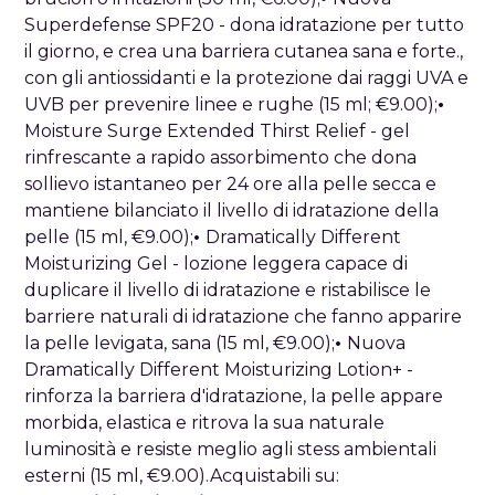
Superdefense SPF20 - dona idratazione per tutto
il giorno, e crea una barriera cutanea sana e forte.,
con gli antiossidanti e la protezione dai raggi UVA e
UVB per prevenire linee e rughe (15 ml; €9.00);
•
Moisture Surge Extended Thirst Relief - gel
rinfrescante a rapido assorbimento che dona
sollievo istantaneo per 24 ore alla pelle secca e
mantiene bilanciato il livello di idratazione della
pelle (15 ml, €9.00);
•
Dramatically Different
Moisturizing Gel - lozione leggera capace di
duplicare il livello di idratazione e ristabilisce le
barriere naturali di idratazione che fanno apparire
la pelle levigata, sana (15 ml, €9.00);
•
Nuova
Dramatically Different Moisturizing Lotion+ -
rinforza la barriera d'idratazione, la pelle appare
morbida, elastica e ritrova la sua naturale
luminosità e resiste meglio agli stess ambientali
esterni (15 ml, €9.00).Acquistabili su: