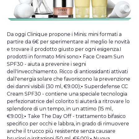
Da oggi Clinique propone i Minis: mini formati a
partire da 6€ per sperimentare al meglio le novità
e trovare il prodotto giusto per ogni esigenza.I
prodotti in formato Mini sono:
•
Face Cream Sun
SPF30 - aiuta a prevenire i segni
dell'invecchiamento. Ricco di antiossidanti attivati
dall'energia solare che favoriscono la prevenzione
dei danni visibili (30 ml, €9.00);
•
Superdefense CC
Cream SPF30 - contiene una speciale tecnologia
perfezionatrice del colorito ti aiuterà a ritrovare lo
splendore di un tempo, in un attimo (15 ml,
€9.00);
•
Take The Day Off - trattamento bifasico
specifico per occhi e labbra, in grado di rimuovere
anche il trucco più resistente senza causare
bruciori o irritazioni (50 ml, €6.00);
•
Nuova