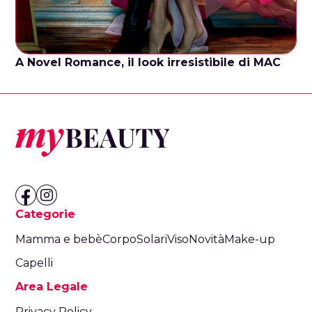
A Novel Romance, il look irresistibile di MAC
Categorie
Mamma e bebè
Corpo
Solari
Viso
Novità
Make-up
Capelli
Area Legale
Privacy Policy