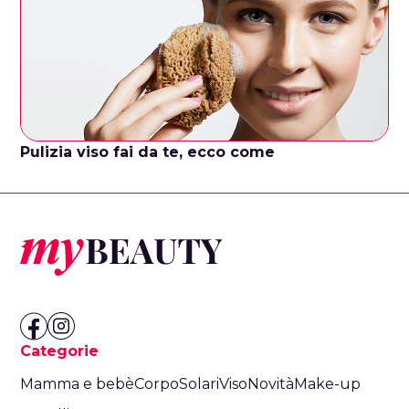
Pulizia viso fai da te, ecco come
Categorie
Mamma e bebè
Corpo
Solari
Viso
Novità
Make-up