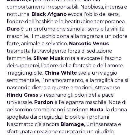
comportamenti irresponsabili. Nebbiosa, intensa e
notturna,
Black Afgano
evoca l’oblio dei sensi,
l’odore dell’hashish e la beatitudine temporanea.
Duro
è un profumo che stimola i sensi e la virilità
maschile. Il muschio dona alla fragranza un odore
forte, animale e selvatico.
Narcotic Venus
trasmetta la travolgente forza di seduzione
femminile.
Silver Musk
mira a evocare il fascino
dei supereroi, l’odore della fantasia e dell’amore
irraggiungibile.
China White
svela un viaggio
sentimentale, l’innamoramento, e la fragilità che si
nasconde dietro a queste emozioni. Attraverso
Hindu Grass
si respirano gli odori della pace
universale.
Pardon
è l’eleganza maschile. Note di
gelsomino scombinano i sensi con
Nuda
, la donna
spogliata dai pregiudizi. E poi trai i profumi
Nasomatto c’è ancora
Blamage
, un’insensata e
sfortunata creazione causata da un giudizio