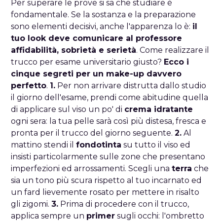
Per superare le prove si sa che studiare è
fondamentale. Se la sostanza e la preparazione
sono elementi decisivi, anche l'apparenza lo è:
il
tuo look deve comunicare al professore
affidabilità, sobrietà e serietà
. Come realizzare il
trucco per esame universitario giusto?
Ecco i
cinque segreti per un make-up davvero
perfetto
.
1.
Per non arrivare distrutta dallo studio
il giorno dell'esame, prendi come abitudine quella
di applicare sul viso un po' di
crema idratante
ogni sera: la tua pelle sarà così più distesa, fresca e
pronta per il trucco del giorno seguente.
2.
Al
mattino stendi il
fondotinta
su tutto il viso ed
insisti particolarmente sulle zone che presentano
imperfezioni ed arrossamenti. Scegli una
terra
che
sia un tono più scura rispetto al tuo incarnato ed
un fard lievemente rosato per mettere in risalto
gli zigomi.
3.
Prima di procedere con il trucco,
applica sempre un
primer
sugli occhi: l'ombretto