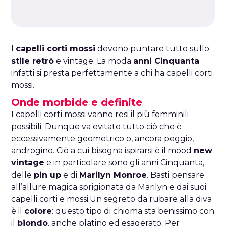
I
capelli corti mossi
devono puntare tutto sullo
stile retrò
e vintage. La moda
anni Cinquanta
infatti si presta perfettamente a chi ha capelli corti
mossi.
Onde morbide e definite
I capelli corti mossi vanno resi il più femminili
possibili. Dunque va evitato tutto ciò che è
eccessivamente geometrico o, ancora peggio,
androgino. Ciò a cui bisogna ispirarsi è il mood
new
vintage
e in particolare sono gli anni Cinquanta,
delle
pin up
e di
Marilyn Monroe
. Basti pensare
all’allure magica sprigionata da Marilyn e dai suoi
capelli corti e mossi.Un segreto da rubare alla diva
è il
colore
: questo tipo di chioma sta benissimo con
il
biondo
, anche platino ed esagerato. Per