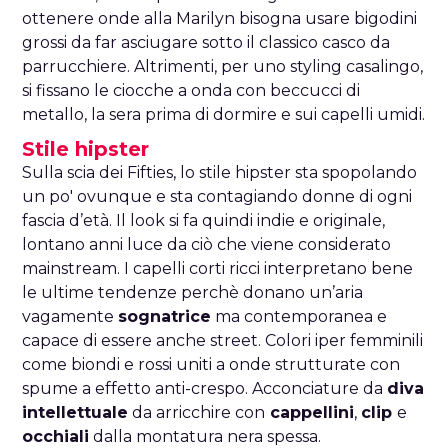
ottenere onde alla Marilyn bisogna usare bigodini
grossi da far asciugare sotto il classico casco da
parrucchiere. Altrimenti, per uno styling casalingo,
si fissano le ciocche a onda con beccucci di
metallo, la sera prima di dormire e sui capelli umidi.
Stile hipster
Sulla scia dei Fifties, lo stile hipster sta spopolando
un po' ovunque e sta contagiando donne di ogni
fascia d’età. Il look si fa quindi indie e originale,
lontano anni luce da ciò che viene considerato
mainstream. I capelli corti ricci interpretano bene
le ultime tendenze perchè donano un’aria
vagamente
sognatrice
ma contemporanea e
capace di essere anche street. Colori iper femminili
come biondi e rossi uniti a onde strutturate con
spume a effetto anti-crespo. Acconciature da
diva
intellettuale
da arricchire con
cappellini
,
clip
e
occhiali
dalla montatura nera spessa.