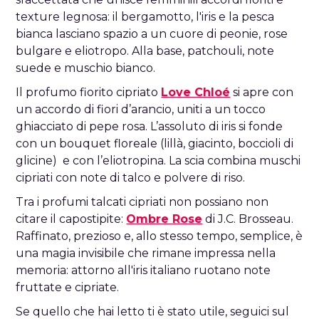
texture legnosa: il bergamotto, l'iris e la pesca
bianca lasciano spazio a un cuore di peonie, rose
bulgare e eliotropo. Alla base, patchouli, note
suede e muschio bianco.
Il profumo fiorito cipriato
Love Chloé
si apre con
un accordo di fiori d’arancio, uniti a un tocco
ghiacciato di pepe rosa. L’assoluto di iris si fonde
con un bouquet floreale (lillà, giacinto, boccioli di
glicine) e con l’eliotropina. La scia combina muschi
cipriati con note di talco e polvere di riso.
Tra i profumi talcati cipriati non possiano non
citare il capostipite:
Ombre Rose
di J.C. Brosseau.
Raffinato, prezioso e, allo stesso tempo, semplice, è
una magia invisibile che rimane impressa nella
memoria: attorno all'iris italiano ruotano note
fruttate e cipriate.
Se quello che hai letto ti è stato utile, seguici sul