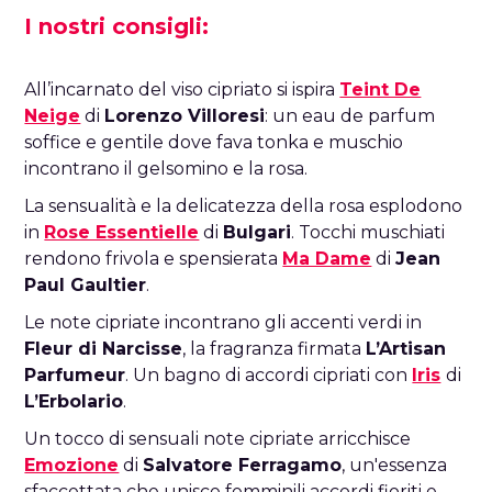
I nostri consigli:
All’incarnato del viso cipriato si ispira
Teint De
Neige
di
Lorenzo Villoresi
: un eau de parfum
soffice e gentile dove fava tonka e muschio
incontrano il gelsomino e la rosa.
La sensualità e la delicatezza della rosa esplodono
in
Rose Essentielle
di
Bulgari
. Tocchi muschiati
rendono frivola e spensierata
Ma Dame
di
Jean
Paul Gaultier
.
Le note cipriate incontrano gli accenti verdi in
Fleur di Narcisse
, la fragranza firmata
L’Artisan
Parfumeur
. Un bagno di accordi cipriati con
Iris
di
L’Erbolario
.
Un tocco di sensuali note cipriate arricchisce
Emozione
di
Salvatore Ferragamo
, un'essenza
sfaccettata che unisce femminili accordi fioriti e