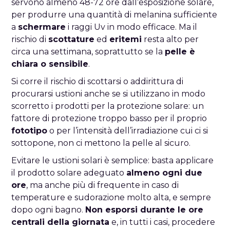
servono almeno 48-72 ore dall’esposizione solare,
per produrre una quantità di melanina sufficiente
a
schermare
i raggi Uv in modo efficace. Ma il
rischio di
scottature
ed
eritemi
resta alto per
circa una settimana, soprattutto se la
pelle è
chiara o sensibile
.
Si corre il rischio di scottarsi o addirittura di
procurarsi ustioni anche se si utilizzano in modo
scorretto i prodotti per la protezione solare: un
fattore di protezione troppo basso per il proprio
fototipo
o per l’intensità dell’irradiazione cui ci si
sottopone, non ci mettono la pelle al sicuro.
Evitare le ustioni solari è semplice: basta applicare
il prodotto solare adeguato
almeno ogni due
ore
, ma anche più di frequente in caso di
temperature e sudorazione molto alta, e sempre
dopo ogni bagno.
Non esporsi durante le ore
centrali della giornata
e, in tutti i casi, procedere