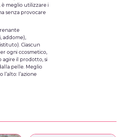
 è meglio utilizzare i
i ma senza provocare
 drenante
i, addome),
stituto). Ciascun
per ogni ccosmetico,
agire il prodotto, si
alla pelle. Meglio
l’alto: l’azione