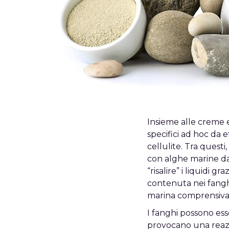
Insieme alle creme e
specifici ad hoc da 
cellulite. Tra questi, 
con alghe marine da
“risalire” i liquidi g
contenuta nei fanghi
marina comprensiva 
I fanghi possono esse
provocano una reazi