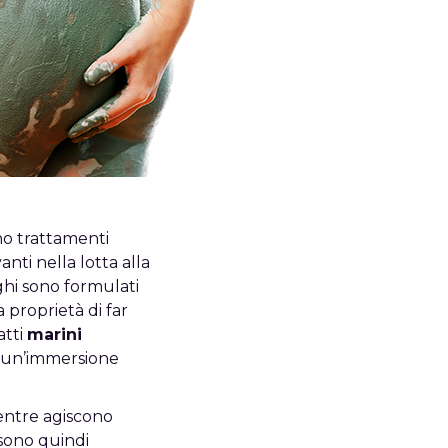
ono trattamenti
ti nella lotta alla
ghi sono formulati
proprietà di far
atti
marini
di un’immersione
mentre agiscono
sono quindi