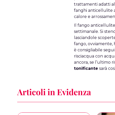
trattamenti adatti al
fanghi anticellulite 
calore e arrossament
Il fango anticelluli
settimanale. Si ste
lasciandole scopert
fango, ovviamente, h
è consigliabile segui
risciacqua con acqua
ancora, se l’ultimo 
tonificante
sarà cos
Articoli in Evidenza