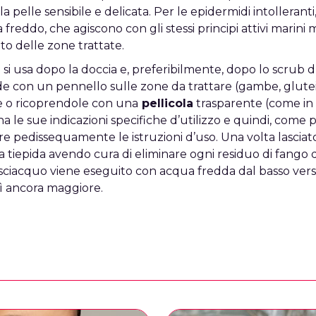
la pelle sensibile e delicata. Per le epidermidi intolleranti,
a freddo, che agiscono con gli stessi principi attivi marin
o delle zone trattate.
te si usa dopo la doccia e, preferibilmente, dopo lo scrub
nde con un pennello sulle zone da trattare (gambe, glute
e o ricoprendole con una
pellicola
trasparente (come in i
a le sue indicazioni specifiche d’utilizzo e quindi, come 
re pedissequamente le istruzioni d’uso. Una volta lasciato 
 tiepida avendo cura di eliminare ogni residuo di fango d
risciacquo viene eseguito con acqua fredda dal basso verso 
ì ancora maggiore.