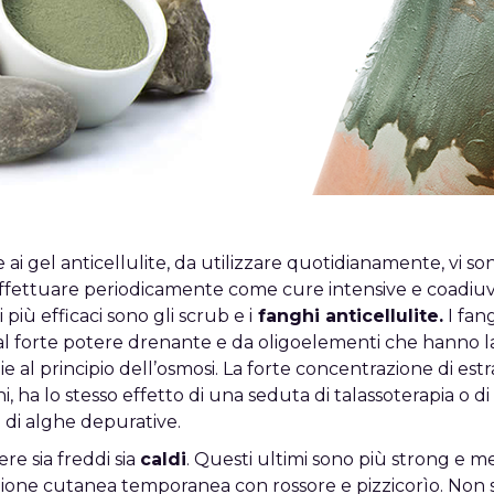
 ai gel anticellulite, da utilizzare quotidianamente, vi s
effettuare periodicamente come cure intensive e coadiuvan
i più efficaci sono gli scrub e i
fanghi anticellulite.
I fan
l forte potere drenante e da oligoelementi che hanno la 
razie al principio dell’osmosi. La forte concentrazione di estr
, ha lo stesso effetto di una seduta di talassoterapia o 
di alghe depurative.
re sia freddi sia
caldi
. Questi ultimi sono più strong e 
one cutanea temporanea con rossore e pizzicorìo. Non 