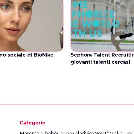
o sociale di BioNike
Sephora Talent Recruiti
giovanti talenti cercasi
Categorie
Mamma e bebè
Corpo
Solari
Viso
Novità
Make-up
C