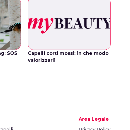
ng: SOS
Capelli corti mossi: in che modo
valorizzarli
Area Legale
apelli
Privacy Policy